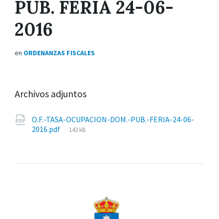
PUB. FERIA 24-06-
2016
en
ORDENANZAS FISCALES
Archivos adjuntos
O.F.-TASA-OCUPACION-DOM.-PUB.-FERIA-24-06-
Tamaño
2016.pdf
143 kB
del
archivo: