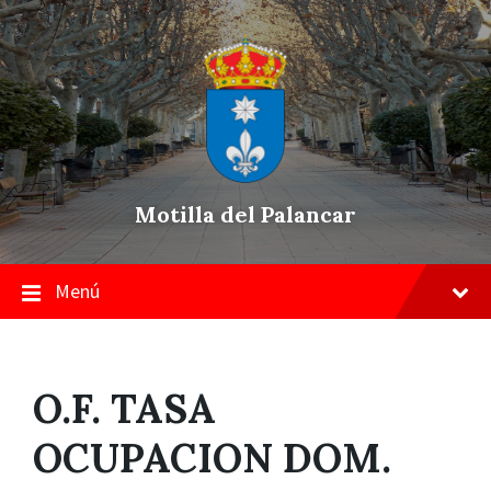
Skip
Saltar
Saltar
to
a
a
content
la
pie
navegación
de
principal
página
Motilla del Palancar
Menú
O.F. TASA
OCUPACION DOM.