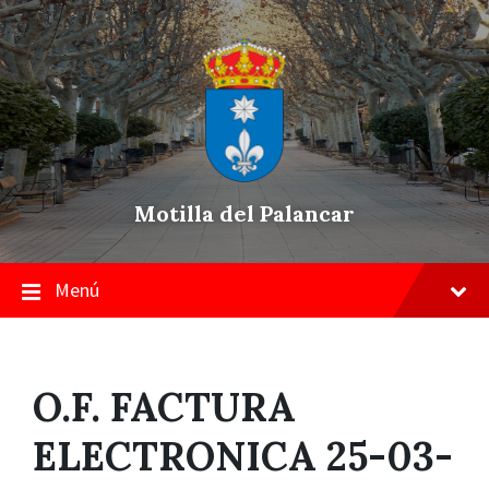
Skip
Saltar
Saltar
to
a
a
content
la
pie
navegación
de
principal
página
Motilla del Palancar
Menú
O.F. FACTURA
ELECTRONICA 25-03-