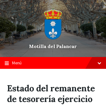
Skip
Saltar
Saltar
to
a
a
content
la
pie
navegación
de
principal
página
Motilla del Palancar
Menú
Estado del remanente
de tesorería ejercicio