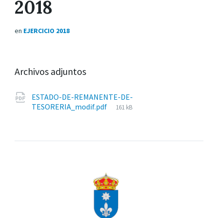
2018
en
EJERCICIO 2018
Archivos adjuntos
ESTADO-DE-REMANENTE-DE-
Tamaño
TESORERIA_modif.pdf
161 kB
del
archivo: