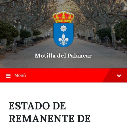
Skip
Saltar
Saltar
to
a
a
content
la
pie
navegación
de
principal
página
Motilla del Palancar
Menú
ESTADO DE
REMANENTE DE