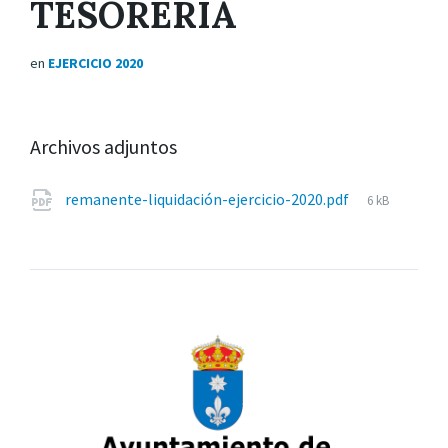
TESORERIA
en
EJERCICIO 2020
Archivos adjuntos
Tamaño
remanente-liquidación-ejercicio-2020.pdf
6 kB
del
archivo: