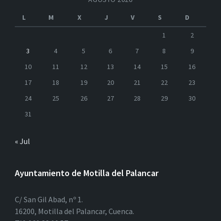
L
M
X
J
V
S
D
1
2
3
4
5
6
7
8
9
10
11
12
13
14
15
16
17
18
19
20
21
22
23
24
25
26
27
28
29
30
31
« Jul
Ayuntamiento de Motilla del Palancar
C/ San Gil Abad, nº 1.
16200, Motilla del Palancar, Cuenca.