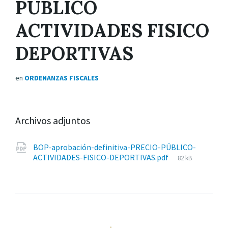
PÚBLICO
ACTIVIDADES FISICO
DEPORTIVAS
en
ORDENANZAS FISCALES
Archivos adjuntos
BOP-aprobación-definitiva-PRECIO-PÚBLICO-
Tamaño
ACTIVIDADES-FISICO-DEPORTIVAS.pdf
82 kB
del
archivo: