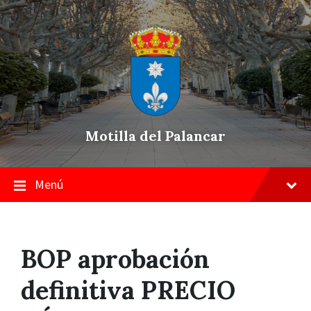
Skip
Saltar
Saltar
to
a
a
content
la
pie
navegación
de
principal
página
Motilla del Palancar
Menú
BOP aprobación
definitiva PRECIO