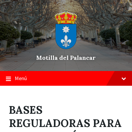
Skip
Saltar
Saltar
to
a
a
content
la
pie
navegación
de
principal
página
Motilla del Palancar
Menú
BASES
REGULADORAS PARA