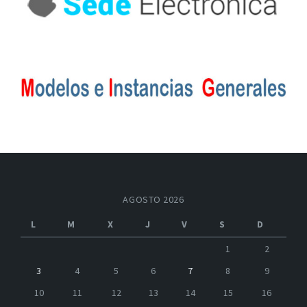
AGOSTO 2026
L
M
X
J
V
S
D
1
2
3
4
5
6
7
8
9
10
11
12
13
14
15
16