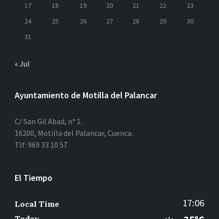
17
18
19
20
21
22
23
24
25
26
27
28
29
30
31
« Jul
Ayuntamiento de Motilla del Palancar
C/ San Gil Abad, nº 1.
16200, Motilla del Palancar, Cuenca.
Tlf: 969 33 10 57
El Tiempo
17:06
Local Time
Today