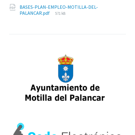
BASES-PLAN-EMPLEO-MOTILLA-DEL-
Tamaño
PALANCAR.pdf
571 kB
del
archivo: