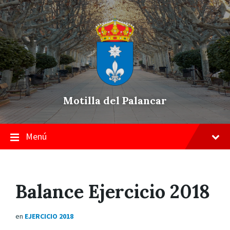
Skip
Saltar
Saltar
to
a
a
content
la
pie
navegación
de
principal
página
Motilla del Palancar
Menú
Balance Ejercicio 2018
en
EJERCICIO 2018