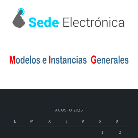
AGOSTO 2026
L
M
X
J
V
S
D
1
2