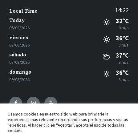
14:22
Local Time
Today
32°C
06/08/2026
0 m/s
viernes
36°C
07/08/2026
3 m/s
sábado
37°C
08/08/2026
3 m/s
domingo
36°C
09/08/2026
3 m/s
Facebook
Instagram
Youtube
Usamos cookies en nuestro sitio web para brindarle la
experiencia más relevante recordando sus preferencias y visitas
repetidas. Al hacer clic en "Aceptar", acepta el uso de todas las
© 2021 Motilla del Palancar - Desarrollado por
Grupo
cookies.
EAC