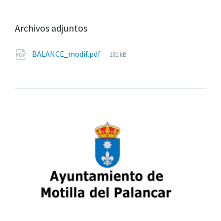
Archivos adjuntos
Tamaño
BALANCE_modif.pdf
181 kB
del
archivo: