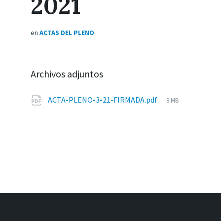
2021
en
ACTAS DEL PLENO
Archivos adjuntos
Tamaño
ACTA-PLENO-3-21-FIRMADA.pdf
8 MB
del
archivo: