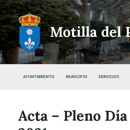
Skip
Saltar
Saltar
to
a
a
content
la
pie
navegación
de
principal
página
Motilla del 
AYUNTAMIENTO
MUNICIPIO
SERVICIOS
Acta – Pleno Día