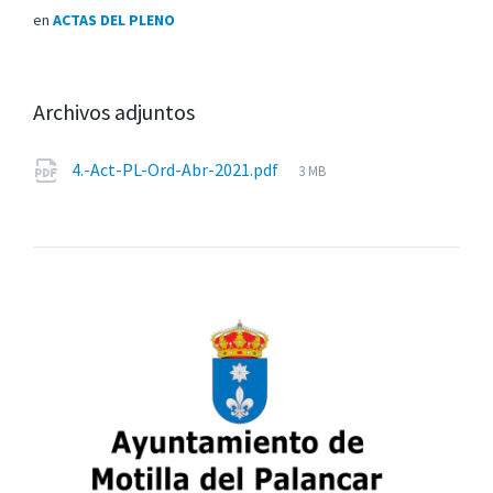
en
ACTAS DEL PLENO
Archivos adjuntos
Tamaño
4.-Act-PL-Ord-Abr-2021.pdf
3 MB
del
archivo: