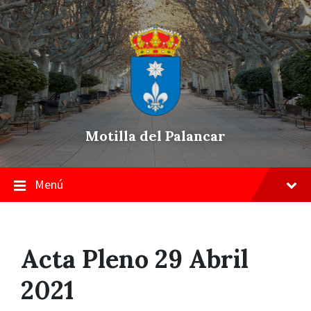
Skip
Saltar
Saltar
to
a
a
content
la
pie
navegación
de
principal
página
Motilla del Palancar
Menú
Acta Pleno 29 Abril
2021