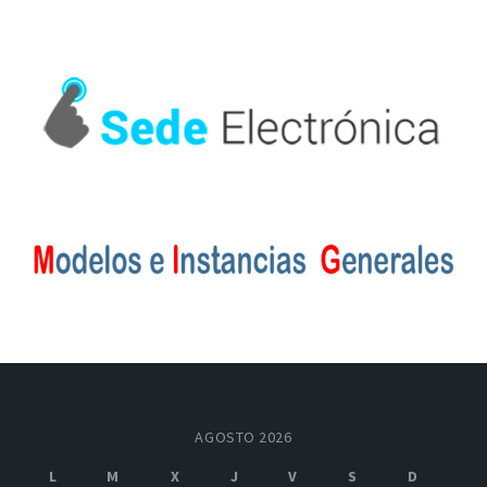
AGOSTO 2026
L
M
X
J
V
S
D