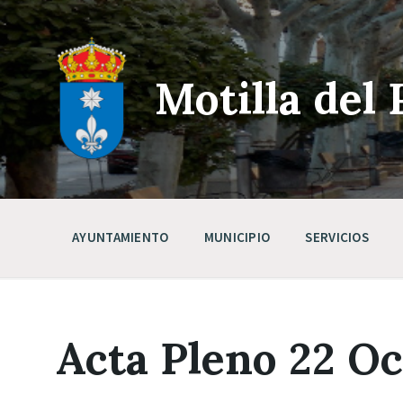
Skip
Saltar
Saltar
to
a
a
content
la
pie
navegación
de
principal
página
Motilla del 
AYUNTAMIENTO
MUNICIPIO
SERVICIOS
Acta Pleno 22 O