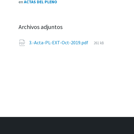
en
ACTAS DEL PLENO
Archivos adjuntos
Tamaño
3.-Acta-PL-EXT-Oct-2019.pdf
261 kB
del
archivo: