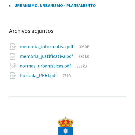
en
URBANISMO
,
URBANISMO - PLANEAMIENTO
Archivos adjuntos
Tamaño
memoria_informativa.pdf
326 kB
del
Tamaño
memoria_justificativa.pdf
380 kB
archivo:
del
Tamaño
normas_urbanisticas.pdf
233 kB
archivo:
del
Tamaño
Portada_PERI.pdf
27 kB
archivo:
del
archivo: