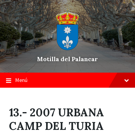
Skip
Saltar
Saltar
to
a
a
content
la
pie
navegación
de
principal
página
Motilla del Palancar
Menú
13.- 2007 URBANA
CAMP DEL TURIA