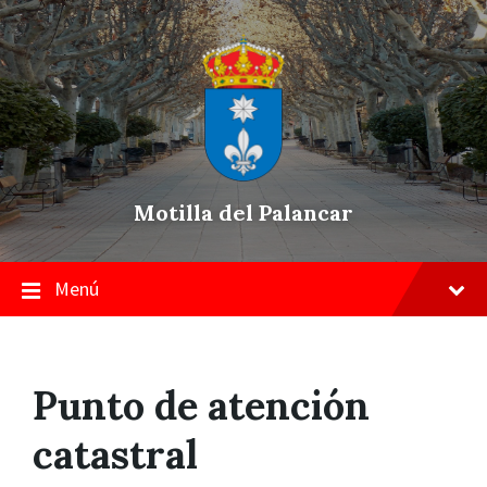
Skip
Saltar
Saltar
to
a
a
content
la
pie
navegación
de
principal
página
Motilla del Palancar
Menú
Punto de atención
catastral