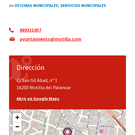
en
OFICINAS MUNICIPALES
,
SERVICIOS MUNICIPALES
969331057
ayuntamiento@motilla.com
Dirección
C/ San Gil Abad, nº 1
16200 Motilla del Palancar
Abrir en Google Maps
+
−