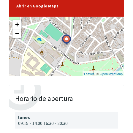
Abrir en Google Maps
+
−
Leaflet
| ©
OpenStreetMap
Horario de apertura
lunes
09:15
-
14:00
16:30
-
20:30