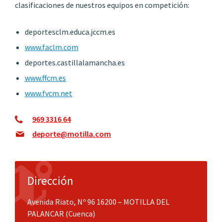
clasificaciones de nuestros equipos en competición:
deportesclm.educa.jccm.es
www.faclm.com
deportes.castillalamancha.es
www.ffcm.es
www.fvcm.net
969 3316 64
deporte@motilla.com
Dirección
Avenida Riato, Nº 96 16200 – MOTILLA DEL
PALANCAR (Cuenca)