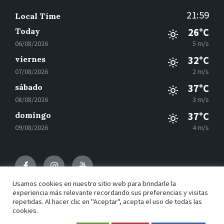
21:59
Local Time
Today
26°C
06/08/2026
5 m/s
viernes
32°C
07/08/2026
2 m/s
sábado
37°C
08/08/2026
3 m/s
domingo
37°C
09/08/2026
4 m/s
Facebook
Instagram
Youtube
Usamos cookies en nuestro sitio web para brindarle la
experiencia más relevante recordando sus preferencias y visitas
repetidas. Al hacer clic en "Aceptar", acepta el uso de todas las
© 2021 Motilla del Palancar - Desarrollado por
Grupo
cookies.
EAC