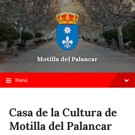
Skip
Saltar
Saltar
to
a
a
content
la
pie
navegación
de
principal
página
Motilla del Palancar
Menú
Casa de la Cultura de
Motilla del Palancar