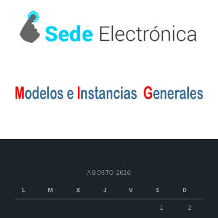
AGOSTO 2026
L
M
X
J
V
S
D
1
2