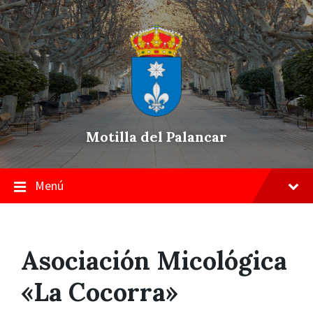
Skip
Saltar
Saltar
to
a
a
content
la
pie
navegación
de
principal
página
Motilla del Palancar
Menú
Asociación Micológica
«La Cocorra»