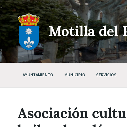
Skip
Saltar
Saltar
to
a
a
content
la
pie
navegación
de
principal
página
Motilla del 
AYUNTAMIENTO
MUNICIPIO
SERVICIOS
Asociación cultu