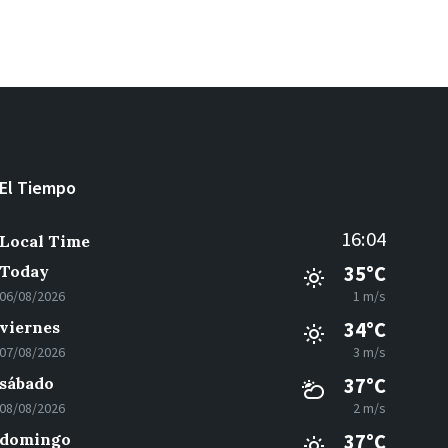
El Tiempo
16:04
Local Time
Today
35°C
06/08/2026
1 m/s
viernes
34°C
07/08/2026
3 m/s
sábado
37°C
08/08/2026
2 m/s
domingo
37°C