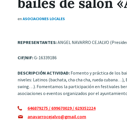
bailes de salón 
en
ASOCIACIONES LOCALES
REPRESENTANTES:
ANGEL NAVARRO CEJALVO (Presiden
CIF/NIF:
G-16339186
DESCRIPCIÓN ACTIVIDAD:
Fomento y práctica de los bai
niveles: Latinos (bachata, cha cha cha, rueda cubana…), B
swing…). Fomentamos la participación en festivales ben
asociaciones o eventos organizados por el ayuntamiento
646879275 / 699670029 / 629352224
anavarrocejalvo@gmail.com