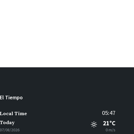
El Tiempo
05:47
Local Time
Today
21°C
07/08/2026
0 m/s