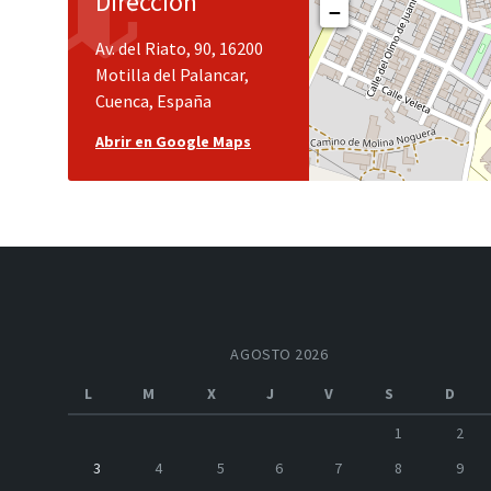
Dirección
−
Av. del Riato, 90, 16200
Motilla del Palancar,
Cuenca, España
Abrir en Google Maps
AGOSTO 2026
L
M
X
J
V
S
D
1
2
3
4
5
6
7
8
9