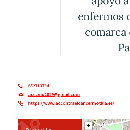
apoyo a 
enfermos d
comarca d
Pa
652713734
acccmp2019@gmail.com
https://www.accontraelcancermotilla.es/
+