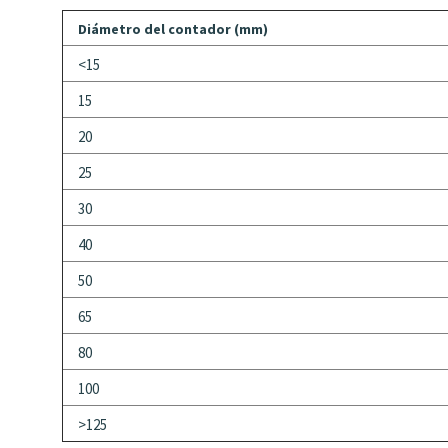
Diámetro del contador (mm)
<15
15
20
25
30
40
50
65
80
100
>125