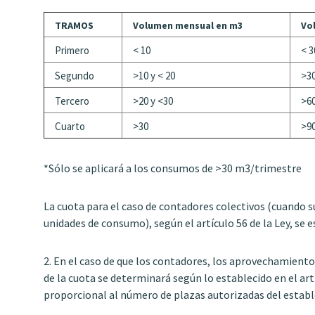
TRAMOS
Volumen mensual en m3
Vo
Primero
< 10
< 3
Segundo
>10 y < 20
>30
Tercero
>20 y <30
>60
Cuarto
>30
>9
*Sólo se aplicará a los consumos de >30 m3/trimestre
La cuota para el caso de contadores colectivos (cuando su
unidades de consumo), según el artículo 56 de la Ley, se e
2. En el caso de que los contadores, los aprovechamientos
de la cuota se determinará según lo establecido en el a
proporcional al número de plazas autorizadas del estab