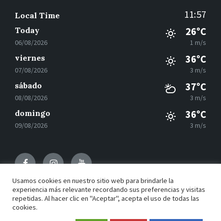
11:57
Local Time
Today
26°C
06/08/2026
1 m/s
viernes
36°C
07/08/2026
3 m/s
sábado
37°C
08/08/2026
3 m/s
domingo
36°C
09/08/2026
3 m/s
Facebook
Instagram
Youtube
Usamos cookies en nuestro sitio web para brindarle la
experiencia más relevante recordando sus preferencias y visitas
repetidas. Al hacer clic en "Aceptar", acepta el uso de todas las
© 2021 Motilla del Palancar - Desarrollado por
Grupo
cookies.
EAC