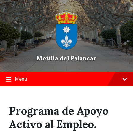
Skip
Saltar
Saltar
to
a
a
content
la
pie
navegación
de
principal
página
Motilla del Palancar
Menú
Programa de Apoyo
Activo al Empleo.