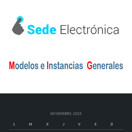
NOVIEMBRE 2025
L
M
X
J
V
S
D