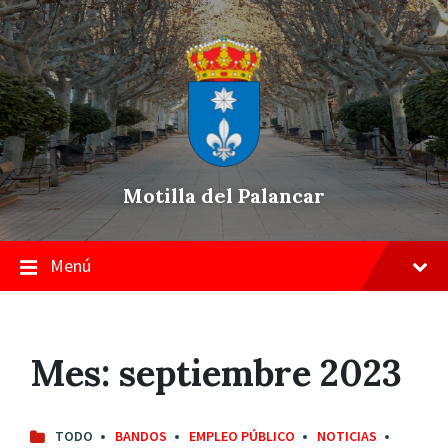
Skip
Saltar
Saltar
to
a
a
content
la
pie
navegación
de
principal
página
Motilla del Palancar
Menú
Mes:
septiembre 2023
TODO
BANDOS
EMPLEO PÚBLICO
NOTICIAS