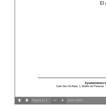
Página
1
/
1
Zoom
100%