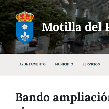
Skip
Saltar
Saltar
to
a
a
content
la
pie
navegación
de
principal
página
Motilla del 
AYUNTAMIENTO
MUNICIPIO
SERVICIOS
Bando ampliación