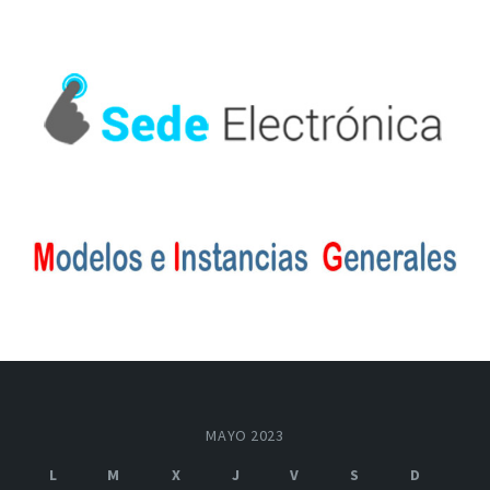
MAYO 2023
L
M
X
J
V
S
D