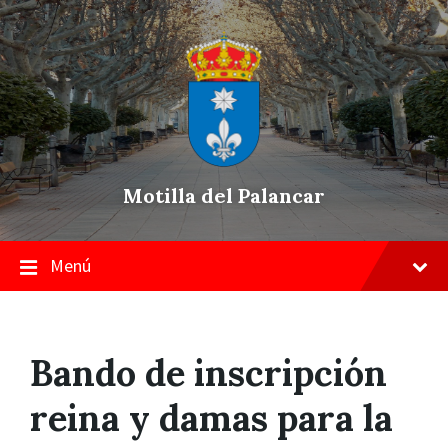
Skip
Saltar
Saltar
to
a
a
content
la
pie
navegación
de
principal
página
Motilla del Palancar
Menú
Bando de inscripción
reina y damas para la