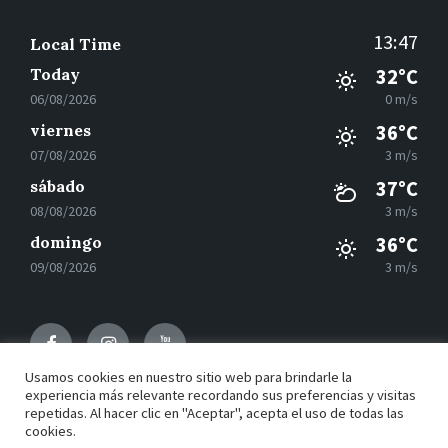
13:47
Local Time
Today
32°C
06/08/2026
0 m/s
viernes
36°C
07/08/2026
3 m/s
sábado
37°C
08/08/2026
3 m/s
domingo
36°C
09/08/2026
3 m/s
Facebook
Instagram
Youtube
Usamos cookies en nuestro sitio web para brindarle la
experiencia más relevante recordando sus preferencias y visitas
repetidas. Al hacer clic en "Aceptar", acepta el uso de todas las
© 2021 Motilla del Palancar - Desarrollado por
Grupo
cookies.
EAC