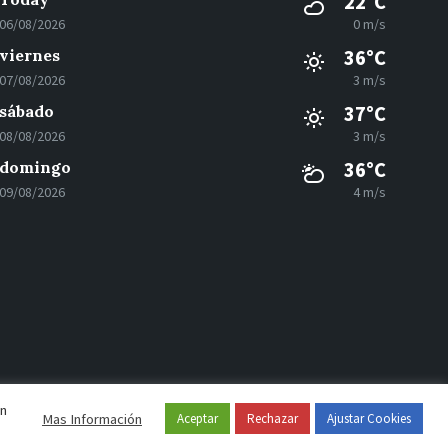
22°C
06/08/2026
0 m/s
viernes
36°C
07/08/2026
3 m/s
sábado
37°C
08/08/2026
3 m/s
domingo
36°C
09/08/2026
4 m/s
en
Mas Información
Aceptar
Rechazar
Ajustar Cookies