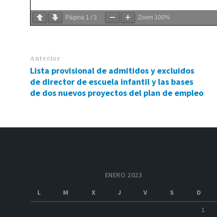
Página
1
/
3
Zoom
100%
Anterior
Lista provisional de admitidos y excluidos
de director de escuela infantil y las bases
de dos nuevos proyectos del plan de empleo
ENERO 2023
L
M
X
J
V
S
D
1