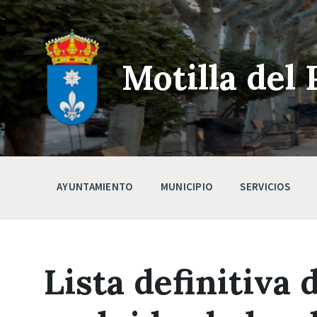
Skip
Saltar
Saltar
to
a
a
content
la
pie
navegación
de
principal
página
Motilla del 
AYUNTAMIENTO
MUNICIPIO
SERVICIOS
Lista definitiva 