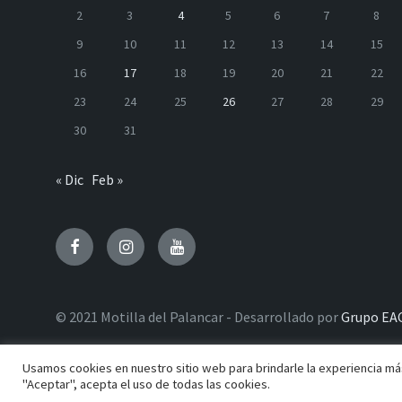
2
3
4
5
6
7
8
9
10
11
12
13
14
15
16
17
18
19
20
21
22
23
24
25
26
27
28
29
30
31
« Dic
Feb »
Facebook
Instagram
Youtube
© 2021 Motilla del Palancar - Desarrollado por
Grupo EA
Usamos cookies en nuestro sitio web para brindarle la experiencia más
"Aceptar", acepta el uso de todas las cookies.