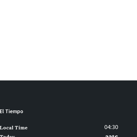
El Tiempo
04:30
Local Time
Today