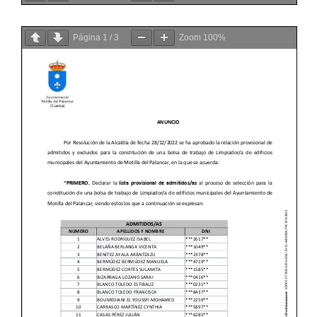
Página
1
/
3
Zoom
100%