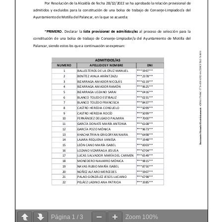
Página
1
/
3
Zoom
100%