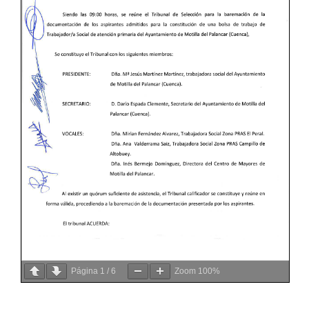
Página
1
/
6
Zoom
100%