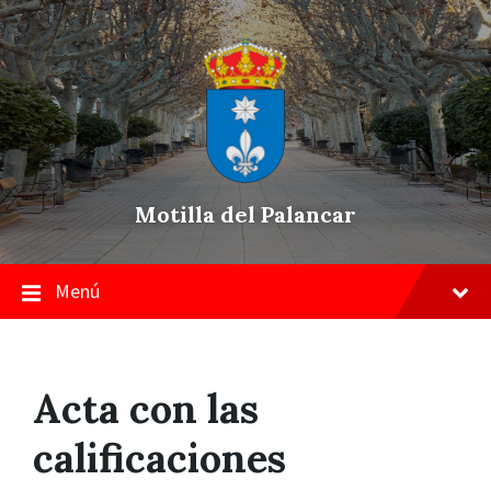
Skip
Saltar
Saltar
to
a
a
content
la
pie
navegación
de
principal
página
Motilla del Palancar
Menú
Acta con las
calificaciones