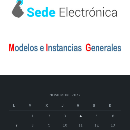
NOVIEMBRE 2022
L
M
X
J
V
S
D
1
2
3
4
5
6
7
8
9
10
11
12
13