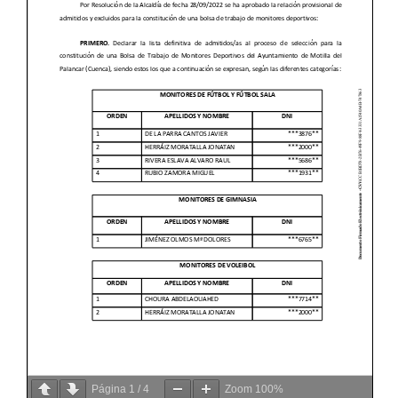
Página
1
/
4
Zoom
100%