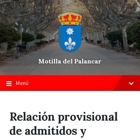
Skip
Saltar
Saltar
to
a
a
content
la
pie
navegación
de
principal
página
Motilla del Palancar
Menú
Relación provisional
de admitidos y