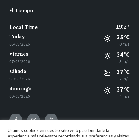
El Tiempo
19:27
Local Time
Today
35°C
06/08/2026
0 m/s
viernes
34°C
07/08/2026
3 m/s
sábado
37°C
08/08/2026
2 m/s
domingo
37°C
09/08/2026
4 m/s
Facebook
Instagram
Youtube
Usamos cookies en nuestro sitio web para brindarle la
experiencia más relevante recordando sus preferencias y visitas