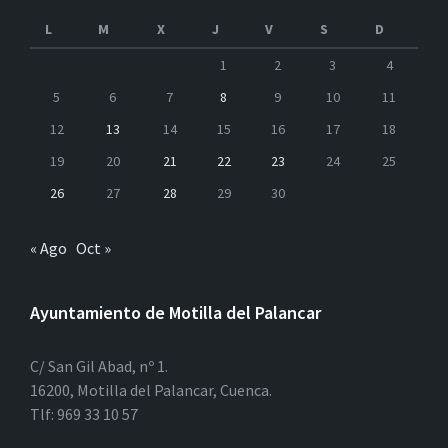
L
M
X
J
V
S
D
1
2
3
4
5
6
7
8
9
10
11
12
13
14
15
16
17
18
19
20
21
22
23
24
25
26
27
28
29
30
« Ago
Oct »
Ayuntamiento de Motilla del Palancar
C/ San Gil Abad, nº 1.
16200, Motilla del Palancar, Cuenca.
Tlf: 969 33 10 57