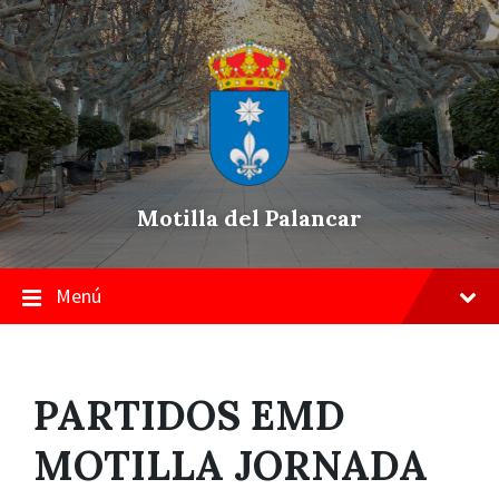
Skip
Saltar
Saltar
to
a
a
content
la
pie
navegación
de
principal
página
Motilla del Palancar
Menú
PARTIDOS EMD
MOTILLA JORNADA