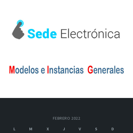
FEBRERO 2022
L
M
X
J
V
S
D