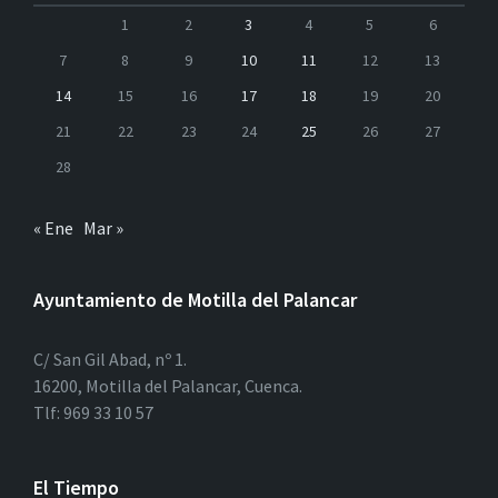
1
2
3
4
5
6
7
8
9
10
11
12
13
14
15
16
17
18
19
20
21
22
23
24
25
26
27
28
« Ene
Mar »
Ayuntamiento de Motilla del Palancar
C/ San Gil Abad, nº 1.
16200, Motilla del Palancar, Cuenca.
Tlf: 969 33 10 57
El Tiempo