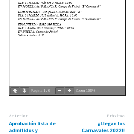
Página
1
/
6
Zoom
100%
Anterior
Próximo
Aprobación lista de
¡¡Llegan los
admitidos y
Carnavales 2022!!