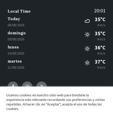
20:01
Local Time
Today
35°C
08/08/2026
4 m/s
domingo
35°C
09/08/2026
4 m/s
lunes
36°C
10/08/2026
4 m/s
martes
37°C
11/08/2026
4 m/s
Facebook
Instagram
Youtube
Usamos cookies en nuestro sitio web para brindarle la
experiencia más relevante recordando sus preferencias y visitas
repetidas. Al hacer clic en "Aceptar", acepta el uso de todas las
© 2021 Motilla del Palancar - Desarrollado por
Grupo
cookies.
EAC