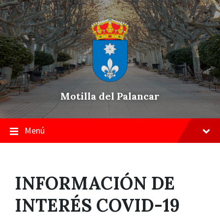
Skip
Saltar
Saltar
to
a
a
content
la
pie
navegación
de
principal
página
Motilla del Palancar
Menú
INFORMACIÓN DE
INTERÉS COVID-19