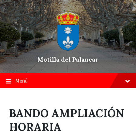
Skip
Saltar
Saltar
to
a
a
content
la
pie
navegación
de
principal
página
Motilla del Palancar
Menú
BANDO AMPLIACIÓN
HORARIA