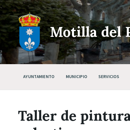
Skip
Saltar
Saltar
to
a
a
content
la
pie
navegación
de
principal
página
Motilla del 
AYUNTAMIENTO
MUNICIPIO
SERVICIOS
Taller de pintur