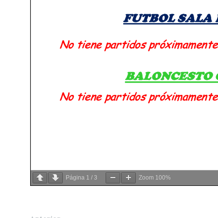
Página
1
/
3
Zoom
100%