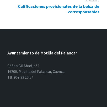
Próximo
Calificaciones provisionales de la bolsa de
corresponsables
Ayuntamiento de Motilla del Palancar
C/ San Gil Abad, nº 1.
16200, Motilla del Palancar, Cuenca.
Tlf: 969 33 10 57