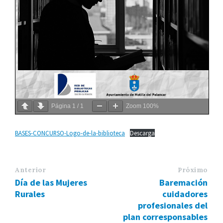
Página
1
/
1
Zoom
100%
BASES-CONCURSO-Logo-de-la-biblioteca
Descarga
Anterior
Próximo
Día de las Mujeres
Baremación
Rurales
cuidadores
profesionales del
plan corresponsables