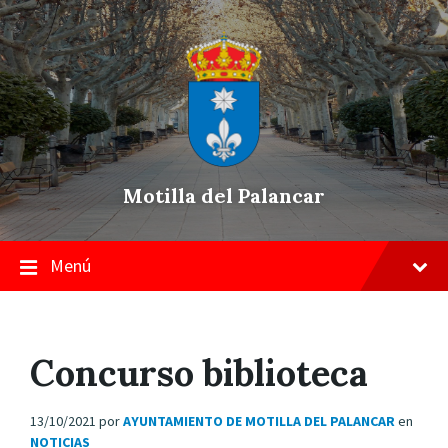
Skip
Saltar
Saltar
to
a
a
content
la
pie
navegación
de
principal
página
Motilla del Palancar
Menú
Concurso biblioteca
13/10/2021
por
AYUNTAMIENTO DE MOTILLA DEL PALANCAR
en
NOTICIAS