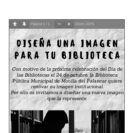
Página
1
/
1
Zoom
100%