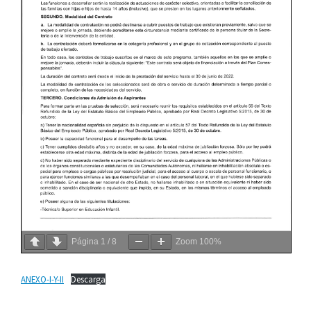
Página
1
/
8
Zoom
100%
ANEXO-I-Y-II
Descarga