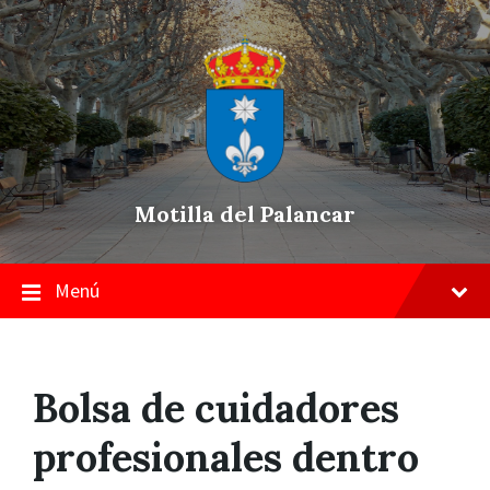
Skip
Saltar
Saltar
to
a
a
content
la
pie
navegación
de
principal
página
Motilla del Palancar
Menú
Bolsa de cuidadores
profesionales dentro