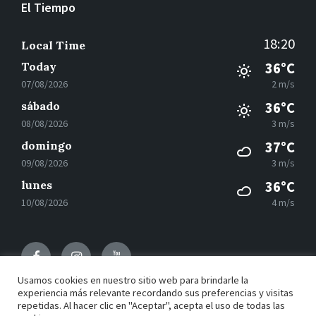
El Tiempo
18:20
Local Time
Today
36°C
07/08/2026
2 m/s
sábado
36°C
08/08/2026
3 m/s
domingo
37°C
09/08/2026
3 m/s
lunes
36°C
10/08/2026
4 m/s
Facebook
Instagram
Youtube
Usamos cookies en nuestro sitio web para brindarle la
experiencia más relevante recordando sus preferencias y visitas
repetidas. Al hacer clic en "Aceptar", acepta el uso de todas las
© 2021 Motilla del Palancar - Desarrollado por
Grupo