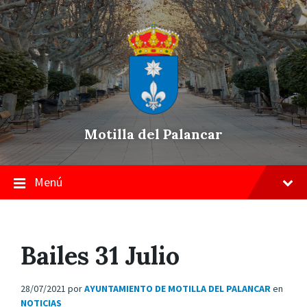
Skip
Saltar
Saltar
to
a
a
content
la
pie
navegación
de
principal
página
Motilla del Palancar
Menú
Bailes 31 Julio
28/07/2021
por
AYUNTAMIENTO DE MOTILLA DEL PALANCAR
en
NOTICIAS