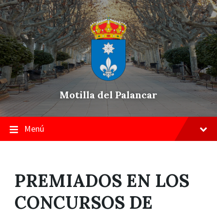
Skip
Saltar
Saltar
to
a
a
content
la
pie
navegación
de
principal
página
Motilla del Palancar
Menú
PREMIADOS EN LOS
CONCURSOS DE