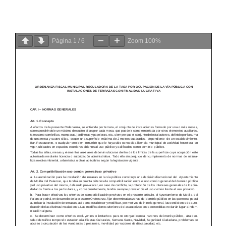
Página
1
/
6
Zoom
100%