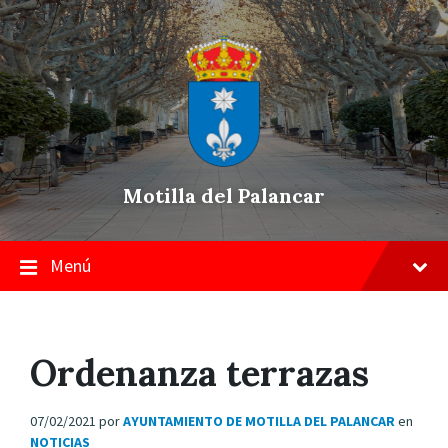
Skip
Saltar
Saltar
to
a
a
content
la
pie
navegación
de
principal
página
Motilla del Palancar
Menú
Ordenanza terrazas
07/02/2021
por
AYUNTAMIENTO DE MOTILLA DEL PALANCAR
en
NOTICIAS