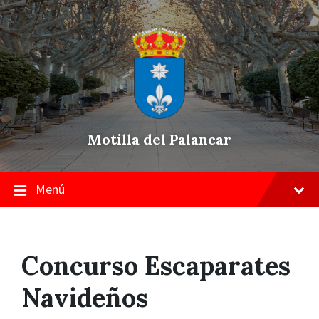
Skip
Saltar
Saltar
to
a
a
content
la
pie
navegación
de
principal
página
Motilla del Palancar
Menú
Concurso Escaparates
Navideños