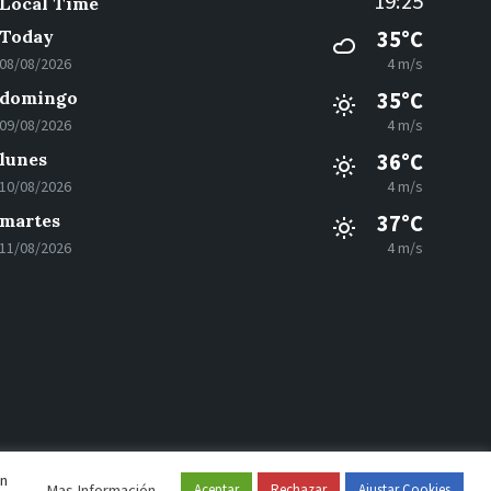
19:25
Local Time
Today
35°C
08/08/2026
4 m/s
domingo
35°C
09/08/2026
4 m/s
lunes
36°C
10/08/2026
4 m/s
martes
37°C
11/08/2026
4 m/s
en
Mas Información
Aceptar
Rechazar
Ajustar Cookies