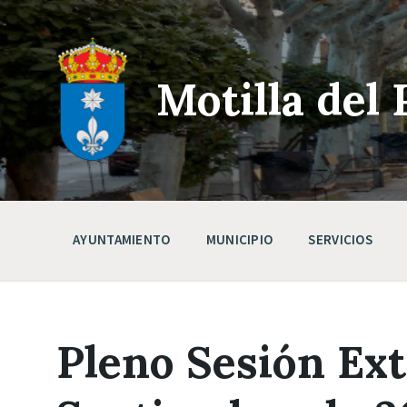
Skip
Saltar
Saltar
to
a
a
content
la
pie
navegación
de
principal
página
Motilla del 
AYUNTAMIENTO
MUNICIPIO
SERVICIOS
Pleno Sesión Ext