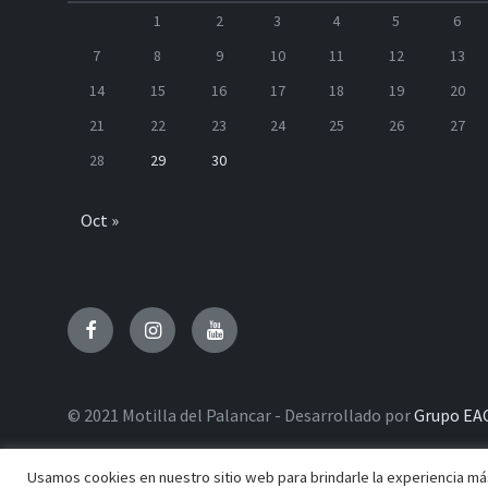
1
2
3
4
5
6
7
8
9
10
11
12
13
14
15
16
17
18
19
20
21
22
23
24
25
26
27
28
29
30
Oct »
Facebook
Instagram
Youtube
© 2021 Motilla del Palancar - Desarrollado por
Grupo EA
Usamos cookies en nuestro sitio web para brindarle la experiencia más