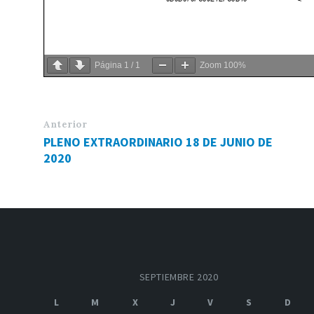
Página
1
/
1
Zoom
100%
Anterior
PLENO EXTRAORDINARIO 18 DE JUNIO DE
2020
SEPTIEMBRE 2020
L
M
X
J
V
S
D