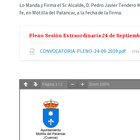
Lo Manda y Firma el Sr. Alcalde, D. Pedro Javier Tendero M
fe, en Motilla del Palancar, a la fecha de la firma.
Pleno Sesión Extraordinaria 24 de Septiemb
File
CONVOCATORIA-PLENO-24-09-2019.pdf
379 
size
Página
1
/
1
Zoom
100%