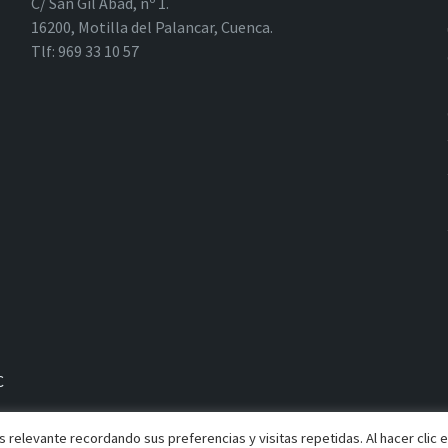
C/ San Gil Abad, nº 1.
16200, Motilla del Palancar, Cuenca.
Tlf: 969 33 10 57
C
 relevante recordando sus preferencias y visitas repetidas. Al hacer clic 