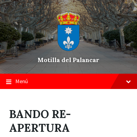
Skip
Saltar
Saltar
to
a
a
content
la
pie
navegación
de
principal
página
Motilla del Palancar
Menú
BANDO RE-
APERTURA